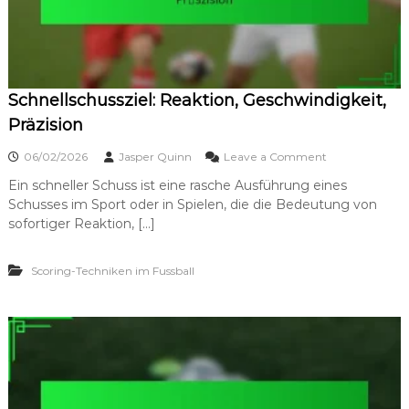
Schnellschussziel: Reaktion, Geschwindigkeit,
Präzision
o
06/02/2026
Jasper Quinn
Leave a Comment
n
Ein schneller Schuss ist eine rasche Ausführung eines
S
Schusses im Sport oder in Spielen, die die Bedeutung von
c
h
sofortiger Reaktion, […]
n
e
Scoring-Techniken im Fussball
l
l
s
c
h
u
s
s
z