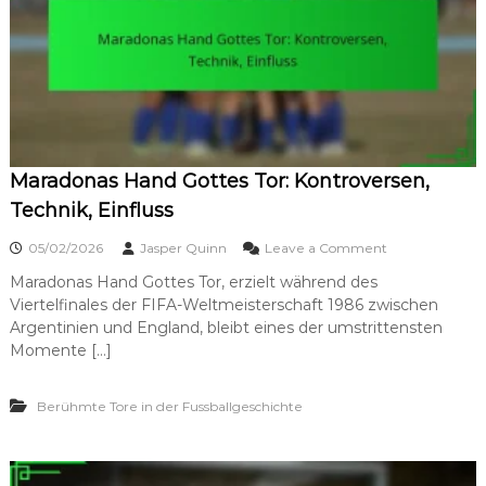
Z
e
i
i
e
t
l
,
i
P
m
r
F
ä
u
z
s
i
Maradonas Hand Gottes Tor: Kontroversen,
s
s
b
Technik, Einfluss
i
a
o
l
o
n
05/02/2026
Jasper Quinn
Leave a Comment
l
n
:
Maradonas Hand Gottes Tor, erzielt während des
M
G
Viertelfinales der FIFA-Weltmeisterschaft 1986 zwischen
a
e
r
Argentinien und England, bleibt eines der umstrittensten
s
a
Momente […]
c
d
h
o
w
n
Berühmte Tore in der Fussballgeschichte
i
a
n
s
d
H
i
a