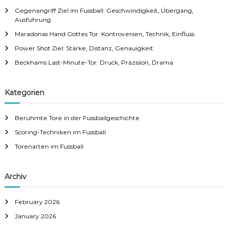
f
g
Gegenangriff Ziel im Fussball: Geschwindigkeit, Übergang,
o
Ausführung
r
a
:
Maradonas Hand Gottes Tor: Kontroversen, Technik, Einfluss
Power Shot Ziel: Stärke, Distanz, Genauigkeit
t
Beckhams Last-Minute-Tor: Druck, Präzision, Drama
i
Kategorien
o
Berühmte Tore in der Fussballgeschichte
n
Scoring-Techniken im Fussball
Torenarten im Fussball
Archiv
February 2026
January 2026