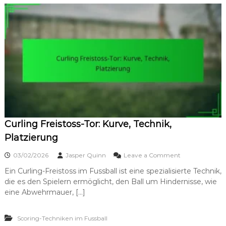
i
L
g
a
k
s
e
t
i
-
t
M
i
n
u
t
e
-
T
Curling Freistoss-Tor: Kurve, Technik,
o
r
Platzierung
:
D
o
03/02/2026
Jasper Quinn
Leave a Comment
r
n
u
Ein Curling-Freistoss im Fussball ist eine spezialisierte Technik,
C
c
die es den Spielern ermöglicht, den Ball um Hindernisse, wie
u
k
r
eine Abwehrmauer, […]
,
l
P
i
r
Scoring-Techniken im Fussball
n
ä