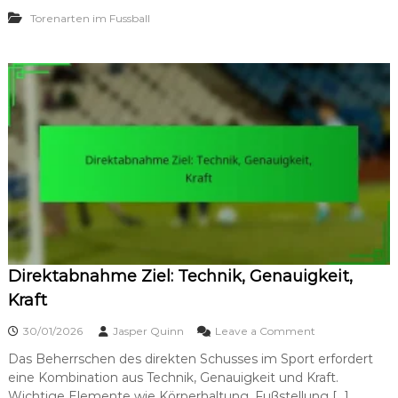
P
t
Torenarten im Fussball
i
,
e
P
c
l
e
a
-
t
Z
z
i
i
e
e
l
r
i
u
m
n
F
g
u
,
s
T
s
e
b
c
Direktabnahme Ziel: Technik, Genauigkeit,
a
h
l
Kraft
n
l
i
:
o
30/01/2026
Jasper Quinn
Leave a Comment
k
S
n
t
Das Beherrschen des direkten Schusses im Sport erfordert
D
r
eine Kombination aus Technik, Genauigkeit und Kraft.
i
a
r
Wichtige Elemente wie Körperhaltung, Fußstellung […]