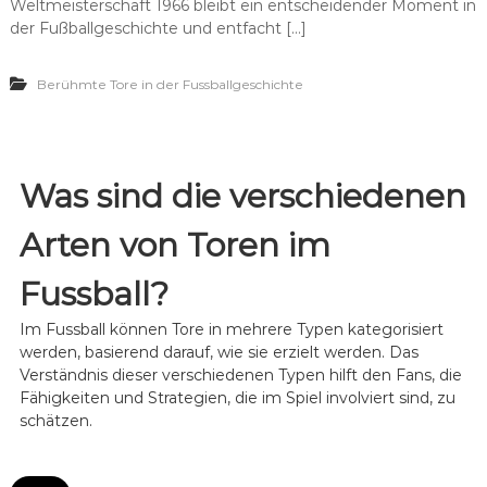
Weltmeisterschaft 1966 bleibt ein entscheidender Moment in
u
i
n
r
t
der Fußballgeschichte und entfacht […]
a
s
u
t
i
Berühmte Tore in der Fussballgeschichte
’
g
s
k
u
e
m
i
s
t
t
Was sind die verschiedenen
,
r
K
i
r
Arten von Toren im
t
a
t
f
e
Fussball?
t
n
e
Im Fussball können Tore in mehrere Typen kategorisiert
s
werden, basierend darauf, wie sie erzielt werden. Das
T
Verständnis dieser verschiedenen Typen hilft den Fans, die
o
Fähigkeiten und Strategien, die im Spiel involviert sind, zu
r
:
schätzen.
D
e
b