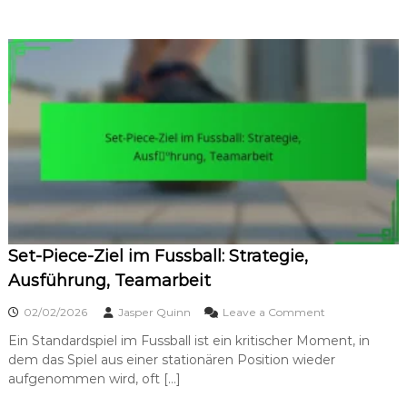
n
i
i
g
k
e
,
s
P
S
l
c
a
h
t
u
z
s
i
s
e
z
r
i
u
e
n
l
g
:
Set-Piece-Ziel im Fussball: Strategie,
G
e
Ausführung, Teamarbeit
n
a
o
02/02/2026
Jasper Quinn
Leave a Comment
u
n
i
Ein Standardspiel im Fussball ist ein kritischer Moment, in
S
g
dem das Spiel aus einer stationären Position wieder
e
k
t
aufgenommen wird, oft […]
e
-
i