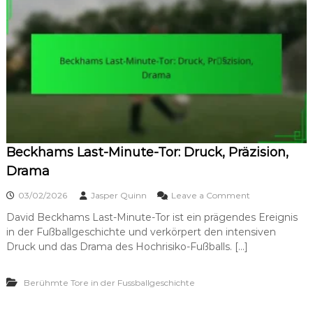
T
i
e
e
c
l
h
:
n
S
i
t
k
ä
,
r
E
k
i
e
n
,
f
Beckhams Last-Minute-Tor: Druck, Präzision,
D
l
i
Drama
u
s
s
t
o
03/02/2026
Jasper Quinn
Leave a Comment
s
a
n
n
David Beckhams Last-Minute-Tor ist ein prägendes Ereignis
B
z
in der Fußballgeschichte und verkörpert den intensiven
e
,
c
Druck und das Drama des Hochrisiko-Fußballs. […]
G
k
e
h
n
Berühmte Tore in der Fussballgeschichte
a
a
m
u
s