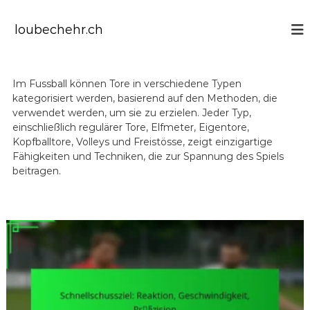
S
k
loubechehr.ch
i
p
t
o
Im Fussball können Tore in verschiedene Typen
c
kategorisiert werden, basierend auf den Methoden, die
o
verwendet werden, um sie zu erzielen. Jeder Typ,
n
einschließlich regulärer Tore, Elfmeter, Eigentore,
t
Kopfballtore, Volleys und Freistösse, zeigt einzigartige
e
Fähigkeiten und Techniken, die zur Spannung des Spiels
n
beitragen.
t