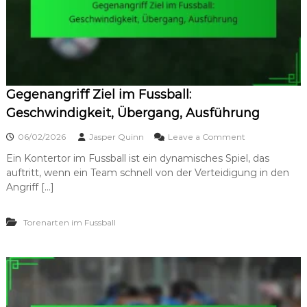
i
e
l
:
R
e
a
Gegenangriff Ziel im Fussball:
k
t
Geschwindigkeit, Übergang, Ausführung
i
o
o
06/02/2026
Jasper Quinn
Leave a Comment
n
n
,
Ein Kontertor im Fussball ist ein dynamisches Spiel, das
G
G
auftritt, wenn ein Team schnell von der Verteidigung in den
e
e
g
Angriff […]
s
e
c
n
h
Torenarten im Fussball
a
w
n
i
g
n
r
d
i
i
f
g
f
k