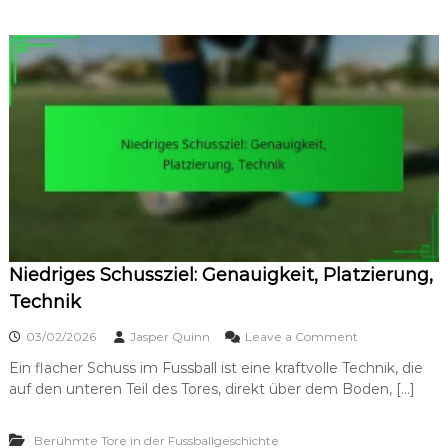
g
z
F
i
r
s
e
i
i
o
s
n
t
,
o
D
s
r
s
a
-
m
T
a
o
r
:
Niedriges Schussziel: Genauigkeit, Platzierung,
K
u
Technik
r
v
o
03/02/2026
Jasper Quinn
Leave a Comment
e
n
,
Ein flacher Schuss im Fussball ist eine kraftvolle Technik, die
N
T
auf den unteren Teil des Tores, direkt über dem Boden, […]
i
e
e
c
d
h
Berühmte Tore in der Fussballgeschichte
r