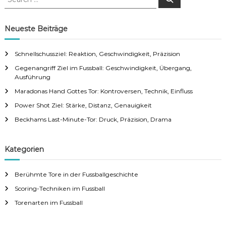
e
e
a
a
r
c
r
Neueste Beiträge
h
c
h
Schnellschussziel: Reaktion, Geschwindigkeit, Präzision
f
Gegenangriff Ziel im Fussball: Geschwindigkeit, Übergang,
o
Ausführung
r
:
Maradonas Hand Gottes Tor: Kontroversen, Technik, Einfluss
Power Shot Ziel: Stärke, Distanz, Genauigkeit
Beckhams Last-Minute-Tor: Druck, Präzision, Drama
Kategorien
Berühmte Tore in der Fussballgeschichte
Scoring-Techniken im Fussball
Torenarten im Fussball