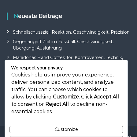
Neueste Beiträge
Schnellschussziel: Reaktion, Geschwindigkeit, Präzision
Gegenangriff Ziel im Fussball: Geschwindigkeit,
Übergang, Ausführung
Maradonas Hand Gottes Tor: Kontroversen, Technik,
Einfluss
We respect your privacy
Power Shot Ziel: Stärke, Distanz, Genauigkeit
Cookies help us improve your experience,
deliver personalized content, and analyze
Beckhams Last-Minute-Tor: Druck, Präzision, Drama
traffic. You can choose which cookies to
allow by clicking
Customize
. Click
Accept All
to consent or
Reject All
to decline non-
essential cookies.
Customize
Copyright © 2026
loubechehr.ch
All rights reserved. Theme:
Flash
by