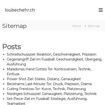
S
k
loubechehr.ch
i
p
t
Sitemap
Home
Sitemap
o
c
o
n
Posts
t
e
Schnellschussziel: Reaktion, Geschwindigkeit, Präzision
n
Gegenangriff Ziel im Fussball: Geschwindigkeit, Übergang,
t
Ausführung
Maradonas Hand Gottes Tor: Kontroversen, Technik,
Einfluss
Power Shot Ziel: Stärke, Distanz, Genauigkeit
Beckhams Last-Minute-Tor: Druck, Präzision, Drama
Curling Freistoss-Tor: Kurve, Technik, Platzierung
Niedriges Schussziel: Genauigkeit, Platzierung, Technik
Set-Piece-Ziel im Fussball: Strategie, Ausführung,
Teamarbeit